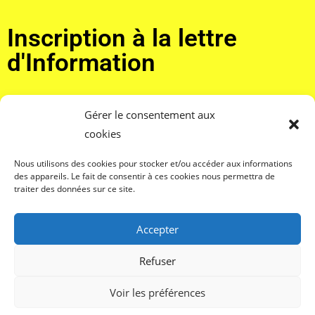
Inscription à la lettre
d'Information
Adresse email*
Gérer le consentement aux
cookies
Nous utilisons des cookies pour stocker et/ou accéder aux informations
J'accepte de recevoir la lettre d'information et confirme
des appareils. Le fait de consentir à ces cookies nous permettra de
avoir pris connaissance de votre politique de confidentialité et
traiter des données sur ce site.
mentions légales.*
Accepter
Refuser
Voir les préférences
Mentions légales – Contact – Réalisation :
En haut et en ligne
/
Quai numérique
– Copyright