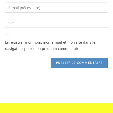
A
Enregistrer mon nom, mon e-mail et mon site dans le
l
navigateur pour mon prochain commentaire.
t
e
r
n
a
t
i
v
e
: