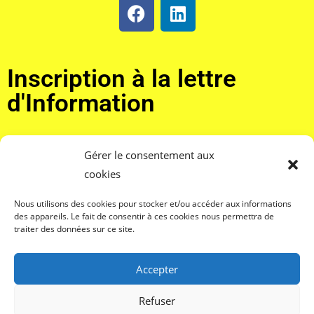
Inscription à la lettre
d'Information
Adresse email*
Gérer le consentement aux
cookies
Nous utilisons des cookies pour stocker et/ou accéder aux informations
J'accepte de recevoir la lettre d'information et confirme
des appareils. Le fait de consentir à ces cookies nous permettra de
avoir pris connaissance de votre politique de confidentialité et
traiter des données sur ce site.
mentions légales.*
Accepter
Refuser