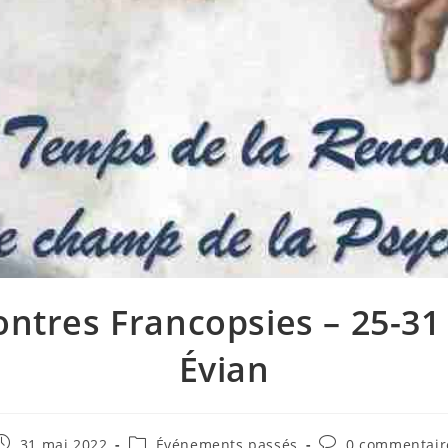
ntres Francopsies – 25-31
Évian
31 mai 2022
Événements passés
0 commentair