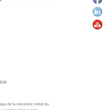
t ici
.
ique de la rencontre relève du