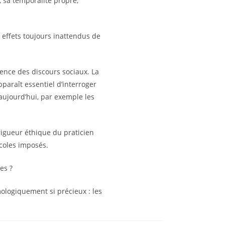
, sa temporalité propre,
s effets toujours inattendus de
uence des discours sociaux. La
paraît essentiel d’interroger
aujourd’hui, par exemple les
 rigueur éthique du praticien
coles imposés.
es ?
ologiquement si précieux : les