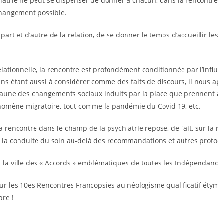
chiatrie ne peut se dispenser de donner à chacun, dans la rencontre
changement possible.
part et d’autre de la relation, de se donner le temps d’accueillir le
relationnelle, la rencontre est profondément conditionnée par l’infl
ins étant aussi à considérer comme des faits de discours, il nous ap
l’aune des changements sociaux induits par la place que prennent 
nomène migratoire, tout comme la pandémie du Covid 19, etc.
a rencontre dans le champ de la psychiatrie repose, de fait, sur la
er la conduite du soin au-delà des recommandations et autres proto
as la ville des « Accords » emblématiques de toutes les Indépendanc
r les 10es Rencontres Francopsies au néologisme qualificatif étym
bre !