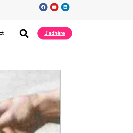
J'adhère
ct