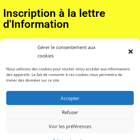
Inscription à la lettre
d'Information
Adresse email*
Gérer le consentement aux
cookies
Nous utilisons des cookies pour stocker et/ou accéder aux informations
J'accepte de recevoir la lettre d'information et confirme
des appareils. Le fait de consentir à ces cookies nous permettra de
avoir pris connaissance de votre politique de confidentialité et
traiter des données sur ce site.
mentions légales.*
Accepter
Refuser
Voir les préférences
Mentions légales – Contact – Réalisation :
En haut et en ligne
/
Quai numérique
– Copyright