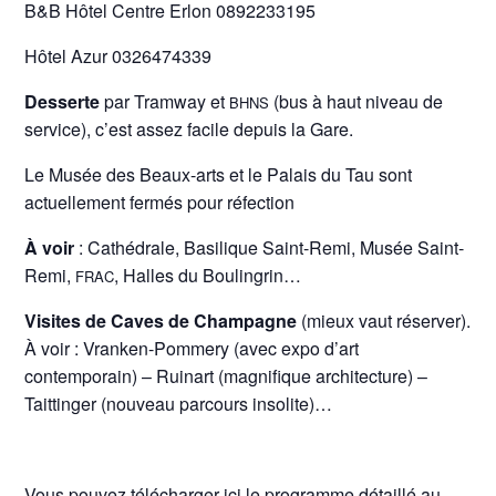
B&B Hôtel Centre Erlon 0892233195
Hôtel Azur 0326474339
Desserte
par Tramway et
(bus à haut niveau de
BHNS
service), c’est assez facile depuis la Gare.
Le Musée des Beaux-arts et le Palais du Tau sont
actuellement fermés pour réfection
À
voir
: Cathédrale, Basilique Saint-Remi, Musée Saint-
Remi,
, Halles du Boulingrin…
FRAC
Visites de Caves de Champagne
(mieux vaut réserver).
À voir : Vranken-Pommery (avec expo d’art
contemporain) – Ruinart (magnifique architecture) –
Taittinger (nouveau parcours insolite)…
Vous pouvez télécharger ici le programme détaillé au