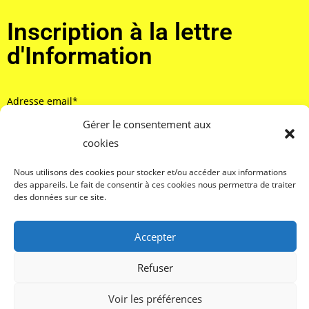
Inscription à la lettre
d'Information
Adresse email*
Gérer le consentement aux
cookies
J'accepte de recevoir la lettre d'information et confirme
Nous utilisons des cookies pour stocker et/ou accéder aux informations
avoir pris connaissance de votre politique de confidentialité et
des appareils. Le fait de consentir à ces cookies nous permettra de traiter
mentions légales.*
des données sur ce site.
Accepter
Refuser
Mentions légales – Contact – Réalisation :
En haut et en ligne
/
Voir les préférences
Quai numérique
– Copyright