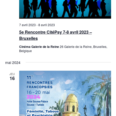
e
n
n
d
e
n
e
t
e
v
n
z
7 avril 2023
-
8 avril 2023
u
u
5e Rencontre CitéPsy 7-8 avril 2023 –
a
e
n
Bruxelles
v
s
e
i
Cinéma Galerie de la Reine
26 Galerie de la Reine, Bruxelles,
É
d
Belgique
g
v
a
a
è
mai 2024
t
n
t
e
e
JEU
i
.
16
m
o
e
n
n
d
t
e
v