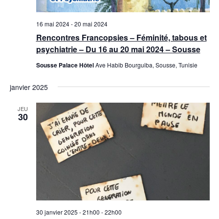
u
e
16 mai 2024
-
20 mai 2024
s
Rencontres Francopsies – Féminité, tabous et
É
psychiatrie – Du 16 au 20 mai 2024 – Sousse
v
Sousse Palace Hôtel
Ave Habib Bourguiba, Sousse, Tunisie
è
janvier 2025
n
e
JEU
m
30
e
n
t
s
30 janvier 2025 - 21h00
-
22h00